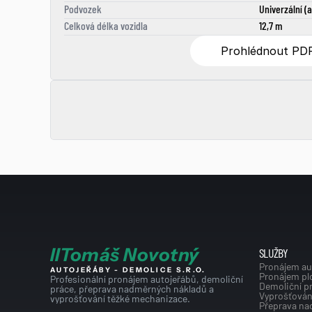
Podvozek
Univerzální (a
Celková délka vozidla
12,7 m
Prohlédnout PD
I
I
Tomáš Novotný
SLUŽBY
Pronájem au
AUTOJEŘÁBY - DEMOLICE S.R.O.
Pronájem pl
Profesionální pronájem autojeřábů, demoliční 
Demoliční p
práce, přeprava nadměrných nákladů a 
Vyprošťován
vyprošťování těžké mechanizace.
Přeprava na