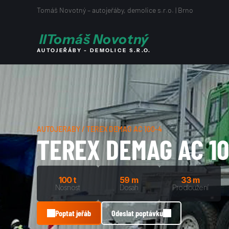
Tomáš Novotný – autojeřáby, demolice s.r.o. | Brno
I
I
Tomáš Novotný
AUTOJEŘÁBY - DEMOLICE S.R.O.
AUTOJEŘÁBY / TEREX DEMAG AC 100-4
TEREX DEMAG AC 1
100 t
59 m
33 m
Nosnost
Dosah
Prodloužení
Poptat jeřáb
Odeslat poptávku