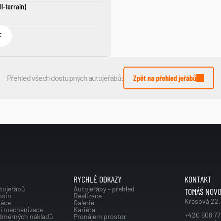
ll-terrain)
F
Přehled všech dostupných autojeřábů:
Zpět na přehled jeřábů
RYCHLÉ ODKAZY
KONTAKT
tojeřábů
Autojeřáby – přehled
TOMÁŠ NOV
ošin
Realizace
Krasová 22,
ráce
Galerie
í mechanizace
Kariéra
+420 608 77
dměrných nákladů
Pronájem prostor