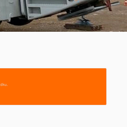
ídku.