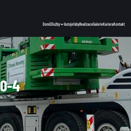
Domů
Služby
Autojeřáby
Realizace
Galerie
Kariera
Kontakt
00-4