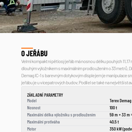
O JEŘÁBU
Velmi kompaktní pětiosý jeřáb má nosnou délku pouhých 11,17 
dlouhým výložníkem s maximálním prodloužením o 33 metrů. Dík
Demag IC-1 s barevným dotykovým displejem je manipulace snadn
jeřábu je u vícepatrových budov. Podílel se také na největší st
ZÁKLADNÍ PARAMETRY
Model
Terex Demag 
Nosnost
100 t
Maximální délka výložníku s prodloužením
59 m + 33 m 
Maximální protiváha
40,5 t
Motor
350 kW (podv