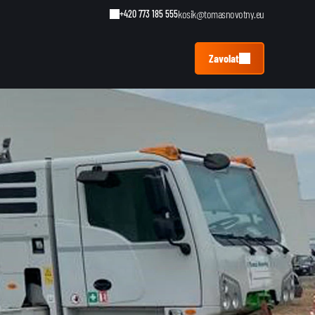
kosik@tomasnovotny.eu
+420 773 185 555
Zavolat