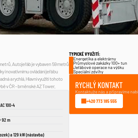
TYPICKÉ VYUŽITÍ:
Energetika a elektrárny
Průmyslové zakázky 100+ tun
metrů. Autojeřáb je vybaven 59 metrů 
Jeřábové operace na výšku
y inovativnímu ovládání jeřábu 
Speciální zdvihy
á a rychlá. Hlavní využití tohoto 
RYCHLÝ KONTAKT
avbě v ČR – brněnské AZ Tower.
Kontaktujte nás a připravíme nab
+420 773 185 555
AC 100-4
= 92 m
ozek) a 129 kW (nástavba)