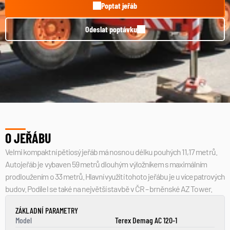
Poptat jeřáb
Odeslat poptávku
O JEŘÁBU
Velmi kompaktní pětiosý jeřáb má nosnou délku pouhých 11,17 metrů. 
Autojeřáb je vybaven 59 metrů dlouhým výložníkem s maximálním 
prodloužením o 33 metrů. Hlavní využití tohoto jeřábu je u vícepatrových 
budov. Podílel se také na největší stavbě v ČR – brněnské AZ Tower.
ZÁKLADNÍ PARAMETRY
Model
Terex Demag AC 120-1