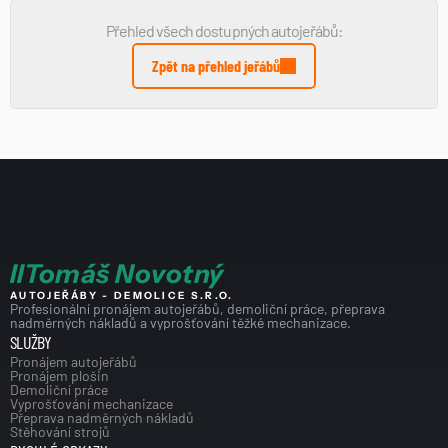
Přehled všech dostupných autojeřábů:
Zpět na přehled jeřábů
I
I
Tomáš Novotný
AUTOJEŘÁBY - DEMOLICE S.R.O.
Profesionální pronájem autojeřábů, demoliční práce, přeprava 
nadměrných nákladů a vyprošťování těžké mechanizace.
SLUŽBY
Pronájem autojeřábů
Pronájem plošin
Demoliční práce
Vyprošťování mechanizace
Přeprava nadměrných nákladů
Stěhování strojů