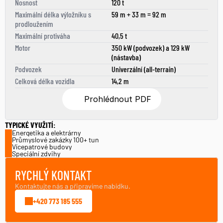
Nosnost
120 t
Maximální délka výložníku s 
59 m + 33 m = 92 m
prodloužením
Maximální protiváha
40,5 t
Motor
350 kW (podvozek) a 129 kW 
(nástavba)
Podvozek
Univerzální (all-terrain)
Celková délka vozidla
14,2 m
Prohlédnout PDF
TYPICKÉ VYUŽITÍ:
Energetika a elektrárny
Průmyslové zakázky 100+ tun
Vícepatrové budovy
Speciální zdvihy
RYCHLÝ KONTAKT
Kontaktujte nás a připravíme nabídku.
+420 773 185 555