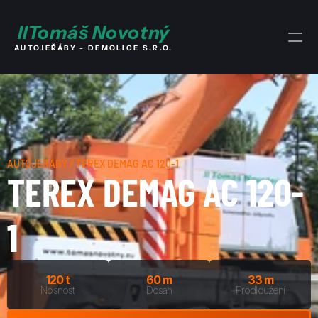
I
I
Tomáš Novotný
AUTOJEŘÁBY - DEMOLICE S.R.O.
AUTOJEŘÁBY / TEREX DEMAG AC 120-1
TEREX DEMAG AC 120-
1
120 t
60 m
33 m
Nosnost
Dosah
Prodloužení