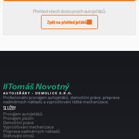
Přehled všech dostupných autojeřábů:
Zpět na přehled jeřábů
I
I
Tomáš Novotný
AUTOJEŘÁBY - DEMOLICE S.R.O.
Profesionální pronájem autojeřábů, demoliční práce, přeprava 
nadměrných nákladů a vyprošťování těžké mechanizace.
SLUŽBY
Pronájem autojeřábů
Pronájem plošin
Demoliční práce
Vyprošťování mechanizace
Přeprava nadměrných nákladů
Stěhování strojů