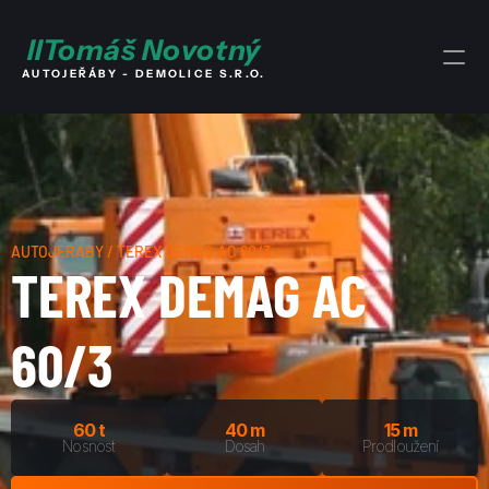
I
I
Tomáš Novotný
AUTOJEŘÁBY - DEMOLICE S.R.O.
AUTOJEŘÁBY / TEREX DEMAG AC 60/3
TEREX DEMAG AC 
60/3
60 t
40 m
15 m
Nosnost
Dosah
Prodloužení