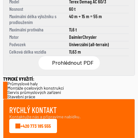
Model
Terex Demag AC 60/3
Nosnost
60 t
Maximální délka výložníku s 
40 m + 15 m = 55 m
prodloužením
Maximální protiváha
11,6 t
Motor
DaimlerChrysler
Podvozek
Univerzální (all-terrain)
Celková délka vozidla
11,63 m
Prohlédnout PDF
TYPICKÉ VYUŽITÍ:
Průmyslové haly
Montáže ocelových konstrukcí
Servis průmyslových zařízení
Stavební práce
RYCHLÝ KONTAKT
Kontaktujte nás a připravíme nabídku.
+420 773 185 555