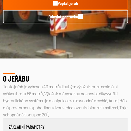
Poptat jeřáb
Odeslat poptávku
O JEŘÁBU
Tento jeřáb je vybaven 40 metrů dlouhým výložníkem s maximální 
výškou hrotu 58 metrů. Výložník má vysokou nosnost a díky využití 
hydraulického systému je manipulace s ním snadná a rychlá. Autojeřáb 
má prostornou a pohodlnou dvousedadlovou kabinu s klimatizací. Ta je 
schopná náklonu pod 20°.
ZÁKLADNÍ PARAMETRY