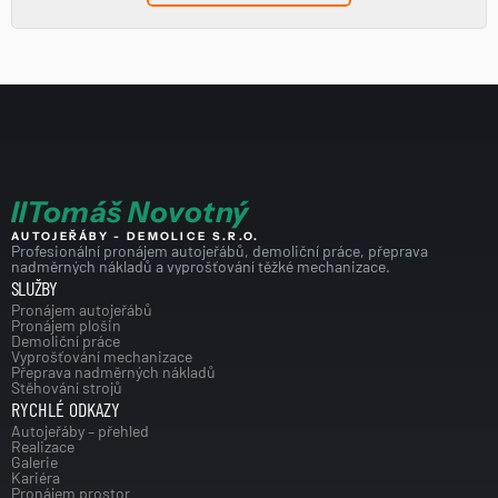
I
I
Tomáš Novotný
AUTOJEŘÁBY - DEMOLICE S.R.O.
Profesionální pronájem autojeřábů, demoliční práce, přeprava 
nadměrných nákladů a vyprošťování těžké mechanizace.
SLUŽBY
Pronájem autojeřábů
Pronájem plošin
Demoliční práce
Vyprošťování mechanizace
Přeprava nadměrných nákladů
Stěhování strojů
RYCHLÉ ODKAZY
Autojeřáby – přehled
Realizace
Galerie
Kariéra
Pronájem prostor