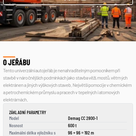
O JEŘÁBU
Tento univerzální autojeřáb je nenahraditelným pomocníkem při 
stavbě v náročnějších podmínkách jako stavba věží, mostů, větrných 
elektránen a jiných výškových staveb. Největší pomocí je v chemickém 
a petrochemickém průmyslu a pracech v tepelných i atomových 
elektrárnách.
ZÁKLADNÍ PARAMETRY
Model
Demag CC 2800-1
Nosnost
600 t
Maximální délka výložníku s 
96 + 96 = 192 m