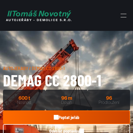
I
I
Tomáš Novotný
AUTOJEŘÁBY - DEMOLICE S.R.O.
AUTOJEŘÁBY / DEMAG CC 2800-1
DEMAG CC 2800-1
600 t
96 m
96
Nosnost
Dosah
Prodloužení
Poptat jeřáb
Odeslat poptávku