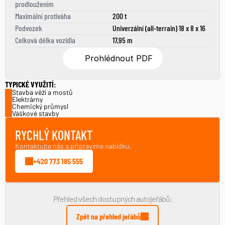
prodloužením
Maximální protiváha
200 t
Podvozek
Univerzální (all-terrain) 18 x 8 x 16
Celková délka vozidla
17,95 m
Prohlédnout PDF
TYPICKÉ VYUŽITÍ:
Stavba věží a mostů
Elektrárny
Chemický průmysl
Váškové stavby
RYCHLÝ KONTAKT
Kontaktujte nás a připravíme nabídku.
+420 773 185 555
Přehled všech dostupných autojeřábů:
Zpět na přehled jeřábů