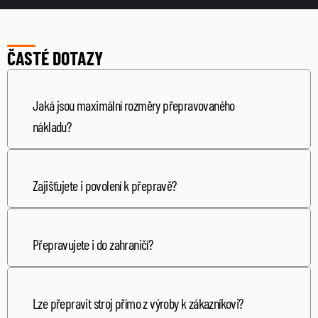
ČASTÉ DOTAZY
Jaká jsou maximální rozměry přepravovaného 
nákladu?
Záleží na konkrétním návěsu a trase. Kontaktujte 
nás s parametry nákladu a my posoudíme 
proveditelnost.
Zajišťujete i povolení k přepravě?
Ano, na přání zajistíme veškerá potřebná povolení a 
trasování přepravy.
Přepravujete i do zahraničí?
Primárně pracujeme v ČR a SR, v konkrétních 
případech kontaktujte nás pro individuální řešení.
Lze přepravit stroj přímo z výroby k zákazníkovi?