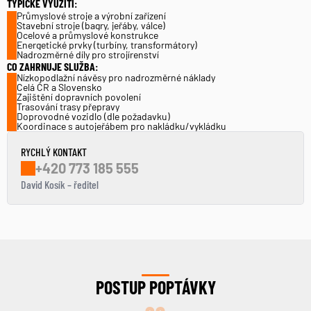
TYPICKÉ VYUŽITÍ:
Průmyslové stroje a výrobní zařízení
Stavební stroje (bagry, jeřáby, válce)
Ocelové a průmyslové konstrukce
Energetické prvky (turbíny, transformátory)
Nadrozměrné díly pro strojírenství
CO ZAHRNUJE SLUŽBA:
Nízkopodlažní návěsy pro nadrozměrné náklady
Celá ČR a Slovensko
Zajištění dopravních povolení
Trasování trasy přepravy
Doprovodné vozidlo (dle požadavku)
Koordinace s autojeřábem pro nakládku/vykládku
RYCHLÝ KONTAKT
+420 773 185 555
David Kosík – ředitel
POSTUP POPTÁVKY