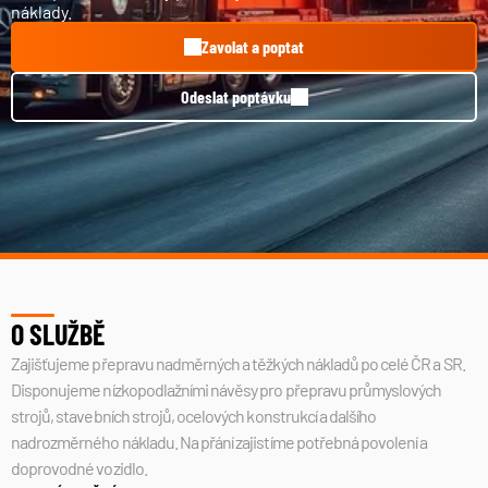
náklady.
Zavolat a poptat
Odeslat poptávku
O SLUŽBĚ
Zajišťujeme přepravu nadměrných a těžkých nákladů po celé ČR a SR. 
Disponujeme nízkopodlažními návěsy pro přepravu průmyslových 
strojů, stavebních strojů, ocelových konstrukcí a dalšího 
nadrozměrného nákladu. Na přání zajistíme potřebná povolení a 
doprovodné vozidlo.