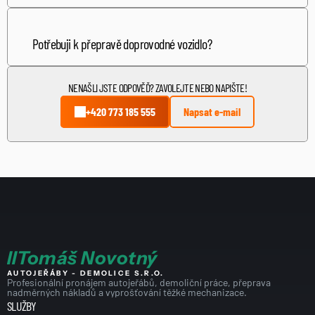
Ano, provádíme přepravu point-to-point podle 
vašich požadavků.
Potřebuji k přepravě doprovodné vozidlo?
Pro některé nadrozměrné náklady je doprovodné 
vozidlo povinné. Toto posoudíme při přípravě 
NENAŠLI JSTE ODPOVĚĎ? ZAVOLEJTE NEBO NAPIŠTE!
nabídky.
+420 773 185 555
Napsat e-mail
I
I
Tomáš Novotný
AUTOJEŘÁBY - DEMOLICE S.R.O.
Profesionální pronájem autojeřábů, demoliční práce, přeprava 
nadměrných nákladů a vyprošťování těžké mechanizace.
SLUŽBY