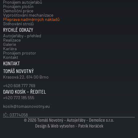
Pronájem autojeřábů
Pronájem plošin
Demoliční práce
Vyprošťování mechanizace
Přeprava nadměrných nákladů
Stěhování strojů
RYCHLÉ ODKAZY
Autojeřáby – přehled
Realizace
Galerie
Kariéra
Pronájem prostor
Kontakt
KONTAKT
TOMÁŠ NOVOTNÝ
Krasová 22, 614 00 Brno
+420 608 777 769
DAVID KOSÍK – ŘEDITEL
+420 773 185 555
kosik@tomasnovotny.eu
IČ: 03774058
© 2026 Tomáš Novotný - Autojeřáby - Demolice s.r.o.
Design & Web vytvořen - 
Patrik Horáček