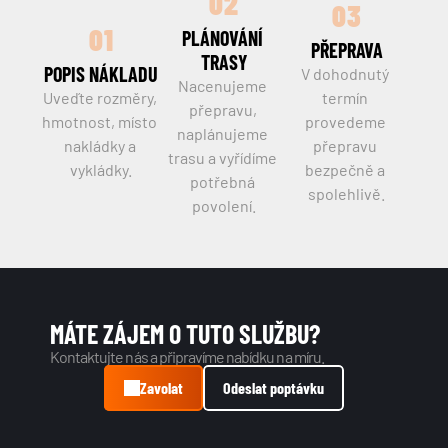
02
03
01
PLÁNOVÁNÍ 
PŘEPRAVA
TRASY
POPIS NÁKLADU
V dohodnutý 
Nacenujeme 
Uveďte rozměry, 
termín 
přepravu, 
hmotnost, místo 
provedeme 
naplánujeme 
nakládky a 
přepravu 
trasu a vyřídíme 
vykládky.
bezpečně a 
potřebná 
spolehlivě.
povolení.
MÁTE ZÁJEM O TUTO SLUŽBU?
Kontaktujte nás a připravíme nabídku na míru.
Zavolat
Odeslat poptávku