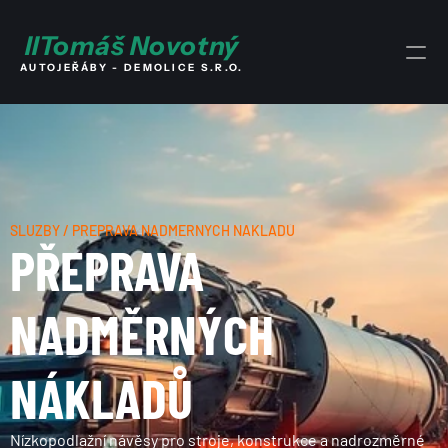
I
I
Tomáš Novotný
AUTOJEŘÁBY - DEMOLICE S.R.O.
SLUŽBY / PŘEPRAVA NADMĚRNÝCH NÁKLADŮ
PŘEPRAVA 
NADMĚRNÝCH 
NÁKLADŮ
Nízkopodlažní návěsy pro stroje, konstrukce a nadrozměrné 