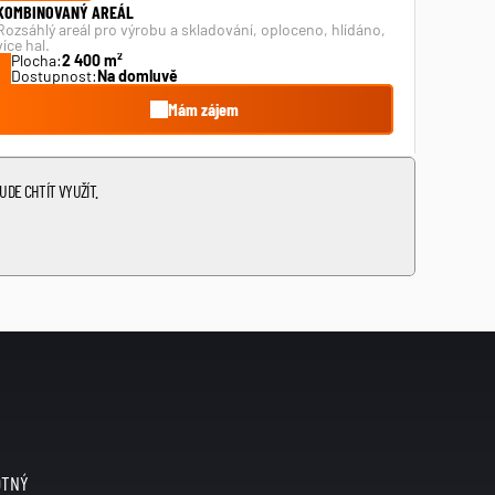
KOMBINOVANÝ AREÁL
Rozsáhlý areál pro výrobu a skladování, oploceno, hlídáno, 
více hal.
Plocha:
2 400 m²
Dostupnost:
Na domluvě
Mám zájem
DE CHTÍT VYUŽÍT.
OTNÝ