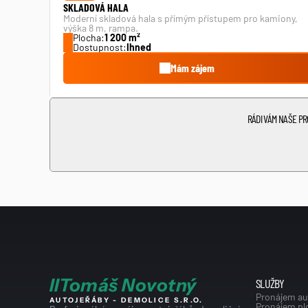
SKLADOVÁ HALA
Moderní skladová hala s přímým přístupem pro kamiony, 
výška 8 m, rampa.
Plocha:
1 200 m²
Dostupnost:
Ihned
Mám zájem
RÁDI VÁM NAŠE P
I
I
Tomáš Novotný
SLUŽBY
Pronájem au
AUTOJEŘÁBY - DEMOLICE S.R.O.
Pronájem pl