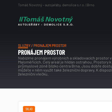
Tomáš Novotný – autojeřáby, demolice s.r.o. | Brno
I
I
Tomáš Novotný
AUTOJEŘÁBY - DEMOLICE S.R.O.
SLUŽBY / PRONÁJEM PROSTOR
PRONÁJEM PROSTOR
Nabízíme pronájem výrobních a skladovacích prostor v
Maloměřicích. Celý areál je hlídán ostrahou. Prostory k
průmyslové zóně blízko centra Brna. Jsou dobře dostu
můžete v něm využít také železniční dopravy. K dispozic
železniční vlečku.
SKLAD