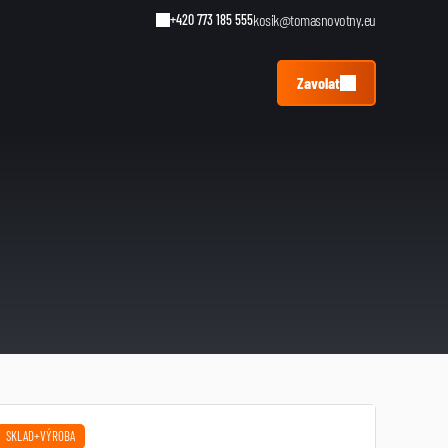
kosik@tomasnovotny.eu
+420 773 185 555
Zavolat
SKLAD+VÝROBA